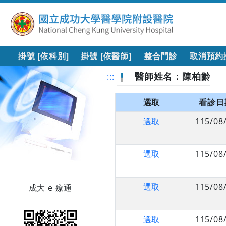
掛號 [依科別]
掛號 [依醫師]
整合門診
取消預約
醫師姓名：陳柏齡
:::
選取
看診日
選取
115/08
選取
115/08
選取
115/08
成大 e 療通
選取
115/08