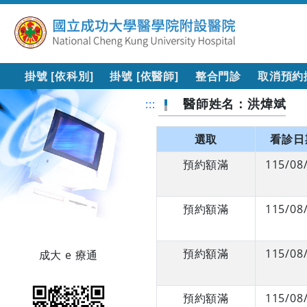
掛號 [依科別]
掛號 [依醫師]
整合門診
取消預約
醫師姓名：洪煒斌
:::
選取
看診日
預約額滿
115/08
預約額滿
115/08
預約額滿
115/08
成大 e 療通
預約額滿
115/08