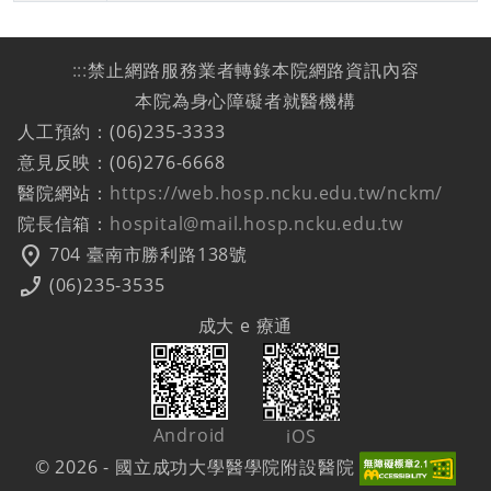
:::
禁止網路服務業者轉錄本院網路資訊內容
本院為身心障礙者就醫機構
人工預約：(06)235-3333
意見反映：(06)276-6668
醫院網站：
https://web.hosp.ncku.edu.tw/nckm/
院長信箱：
hospital@mail.hosp.ncku.edu.tw
location_on
704 臺南市勝利路138號
phone_enabled
(06)235-3535
成大 e 療通
Android
iOS
© 2026 - 國立成功大學醫學院附設醫院