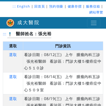
:::
English
|
回首頁
|
預約領藥
|
健康存摺
|
服務信箱
|
網站導覽
成大醫院
醫師姓名：張光裕
:::
選取
門診資訊
選取
看診日期：08/12(三) 上午 腫瘤內科三診
張光裕醫師 看診區：門診大樓５樓癌症中
心５１０診
選取
看診日期：08/14(五) 上午 腫瘤內科五診
張光裕醫師 看診區：門診大樓５樓癌症中
心５０９室
選取
看診日期：08/19(三) 上午 腫瘤內科三診
張光裕醫師 看診區：門診大樓５樓癌症中