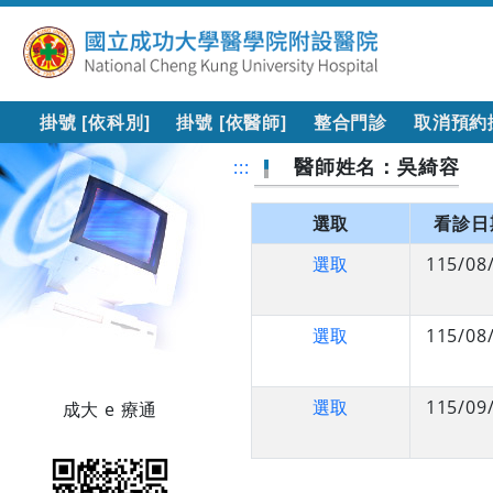
掛號 [依科別]
掛號 [依醫師]
整合門診
取消預約
醫師姓名：吳綺容
:::
選取
看診日
選取
115/08
選取
115/08
選取
115/09
成大 e 療通