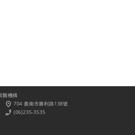
就醫機構
location_on
704 臺南市勝利路138號
phone_enabled
(06)235-3535