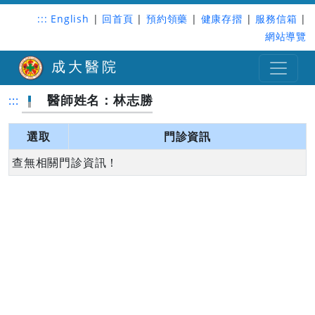
:::
English
|
回首頁
|
預約領藥
|
健康存摺
|
服務信箱
|
網站導覽
成大醫院
醫師姓名：林志勝
:::
選取
門診資訊
查無相關門診資訊！