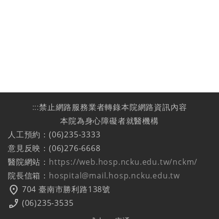
:::
禁止網路服務業者轉錄本院網路資訊內容
本院為身心障礙者就醫機構
人工預約：(06)235-3333
意見反映：(06)276-6668
醫院網站：
https://web.hosp.ncku.edu.tw/nckm/
院長信箱：
hospital@mail.hosp.ncku.edu.tw
location_on
704 臺南市勝利路138號
phone_enabled
(06)235-3535