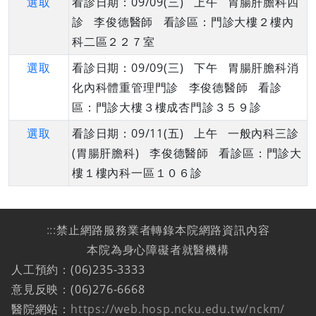
選取
看診日期：09/09(三) 上午 胃腸肝膽科四
診 李俊德醫師 看診區：門診大樓２樓內
科二區２２７室
選取
看診日期：09/09(三) 下午 胃腸肝膽科消
化內科體重管理門診 李俊德醫師 看診
區：門診大樓３樓成杏門診３５９診
選取
看診日期：09/11(五) 上午 一般內科三診
(胃腸肝膽科) 李俊德醫師 看診區：門診大
樓１樓內科一區１０６診
:::
禁止網路服務業者轉錄本院網路資訊內容
本院為身心障礙者就醫機構
人工預約：(06)235-3333
意見反映：(06)276-6668
醫院網站：
https://web.hosp.ncku.edu.tw/nckm/