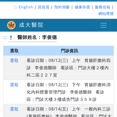
:::
English
|
回首頁
|
預約領藥
|
健康存摺
|
服務信箱
|
網站導覽
成大醫院
醫師姓名：李俊德
:::
選取
門診資訊
選取
看診日期：08/12(三) 上午 胃腸肝膽科四
診 李俊德醫師 看診區：門診大樓２樓內
科二區２２７室
選取
看診日期：08/12(三) 下午 胃腸肝膽科消
化內科體重管理門診 李俊德醫師 看診
區：門診大樓３樓成杏門診３５９診
選取
看診日期：08/14(五) 上午 一般內科三診
(胃腸肝膽科) 李俊德醫師 看診區：門診大