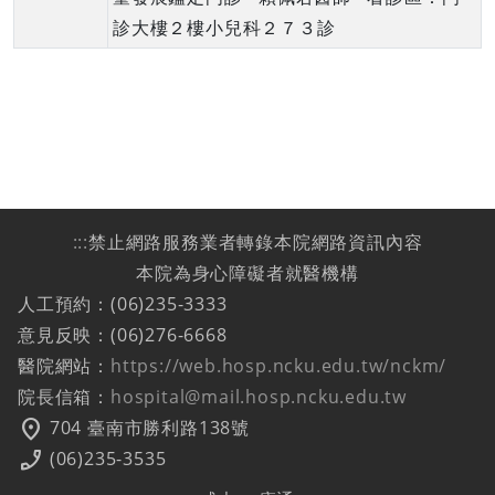
診大樓２樓小兒科２７３診
:::
禁止網路服務業者轉錄本院網路資訊內容
本院為身心障礙者就醫機構
人工預約：(06)235-3333
意見反映：(06)276-6668
醫院網站：
https://web.hosp.ncku.edu.tw/nckm/
院長信箱：
hospital@mail.hosp.ncku.edu.tw
location_on
704 臺南市勝利路138號
phone_enabled
(06)235-3535