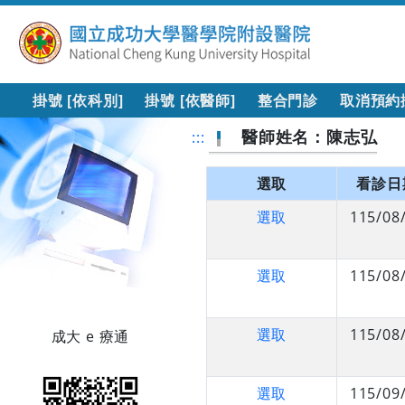
掛號 [依科別]
掛號 [依醫師]
整合門診
取消預約
醫師姓名：陳志弘
:::
選取
看診日
選取
115/08
選取
115/08
選取
115/08
成大 e 療通
選取
115/09