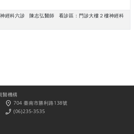
上午 神經科六診 陳志弘醫師 看診區：門診大樓２樓神經科
就醫機構
location_on
704 臺南市勝利路138號
phone_enabled
(06)235-3535