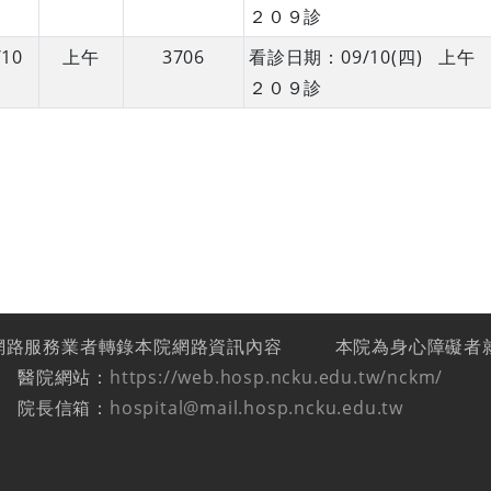
２０９診
/10
上午
3706
看診日期：09/10(四) 
２０９診
網路服務業者轉錄本院網路資訊內容
本院為身心障礙者
醫院網站：
https://web.hosp.ncku.edu.tw/nckm/
院長信箱：
hospital@mail.hosp.ncku.edu.tw