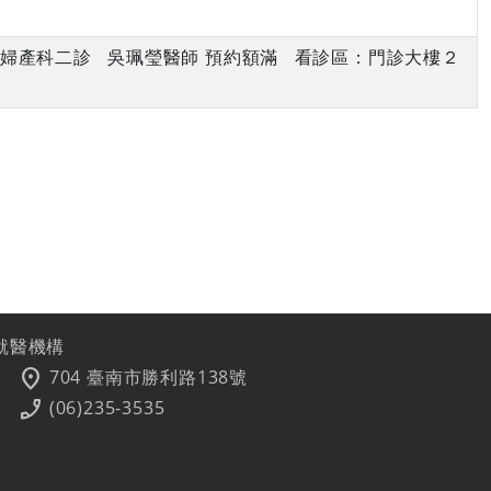
下午 婦產科二診 吳珮瑩醫師 預約額滿 看診區：門診大樓２
就醫機構
location_on
704 臺南市勝利路138號
phone_enabled
(06)235-3535