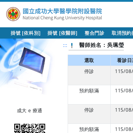
掛號 [依科別]
掛號 [依醫師]
整合門診
取消預約
醫師姓名：吳珮瑩
:::
選取
看診日
停診
115/08
預約額滿
115/08
停診
115/08
成大 e 療通
預約額滿
115/08