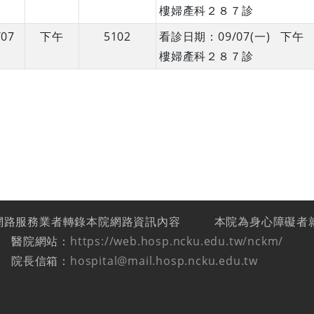
樓婦產科２８７診
/07
下午
5102
看診日期：09/07(一) 
樓婦產科２８７診
網路服務業者轉錄本院網路資訊內容
本院為身心障礙者
醫院網站：
https://web.hosp.ncku.edu.tw/nckm/
院長信箱：
hospital@mail.hosp.ncku.edu.tw